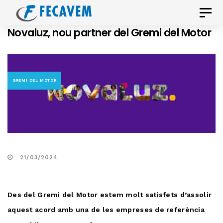
Skip
Skip
Toggle
links
to
naviga
Novaluz, nou partner del Gremi del Motor
primary
navigation
Skip
to
GREMI DEL MOTOR
content
21/03/2024
Des del Gremi del Motor estem molt satisfets d’assolir
aquest acord amb una de les empreses de referència