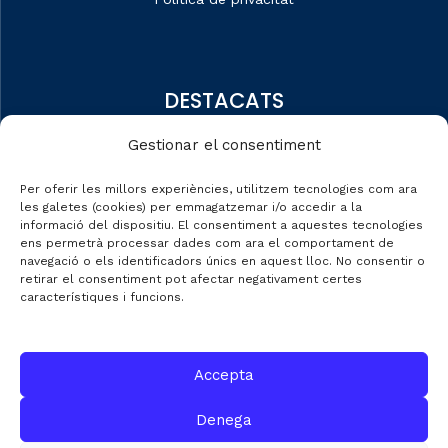
DESTACATS
Qui som
Gestionar el consentiment
Editorial
Per oferir les millors experiències, utilitzem tecnologies com ara
Dades de mercat
les galetes (cookies) per emmagatzemar i/o accedir a la
informació del dispositiu. El consentiment a aquestes tecnologies
Automobile Talks
ens permetrà processar dades com ara el comportament de
navegació o els identificadors únics en aquest lloc. No consentir o
retirar el consentiment pot afectar negativament certes
característiques i funcions.
CONTACTE
Accepta
C/ Gran de Gràcia nº 69 entr.
Denega
08012 de Barcelona