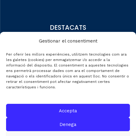
DESTACATS
Qui som
Gestionar el consentiment
Editorial
Per oferir les millors experiències, utilitzem tecnologies com ara
Dades de mercat
les galetes (cookies) per emmagatzemar i/o accedir a la
informació del dispositiu. El consentiment a aquestes tecnologies
Automobile Talks
ens permetrà processar dades com ara el comportament de
navegació o els identificadors únics en aquest lloc. No consentir o
retirar el consentiment pot afectar negativament certes
característiques i funcions.
CONTACTE
Accepta
C/ Gran de Gràcia nº 69 entr.
Denega
08012 de Barcelona
Gestió:
info@fecavem.cat