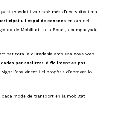
aquest mandat i va reunir més d’una vuitantena
participatiu i espai de consens
entorn del
Regidora de Mobilitat, Laia Bonet, acompanyada
bert per tota la ciutadania amb una nova web
dades per analitzar, difícilment es pot
igor l’any vinent i el propòsit d’aprovar-lo
n cada mode de transport en la mobiltat