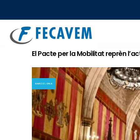
Skip
Skip
links
to
primary
navigation
Skip
to
El Pacte per la Mobilitat reprèn l’ac
content
BARCELONA