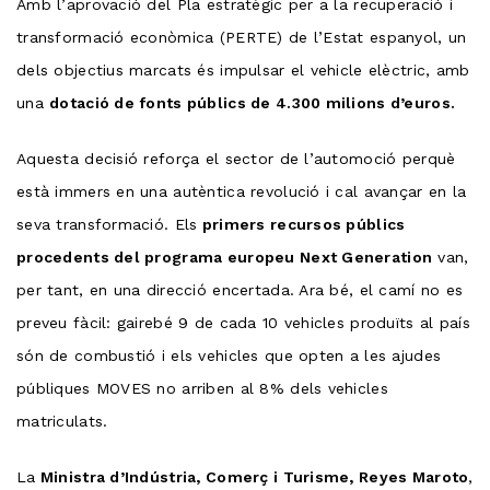
Amb l’aprovació del Pla estratègic per a la recuperació i
transformació econòmica (PERTE) de l’Estat espanyol, un
dels objectius marcats és impulsar el vehicle elèctric, amb
una
dotació de fonts públics de 4.300 milions d’euros.
Aquesta decisió reforça el sector de l’automoció perquè
està immers en una autèntica revolució i cal avançar en la
seva transformació. Els
primers recursos públics
procedents del programa europeu Next Generation
van,
per tant, en una direcció encertada. Ara bé, el camí no es
preveu fàcil: gairebé 9 de cada 10 vehicles produïts al país
són de combustió i els vehicles que opten a les ajudes
públiques MOVES no arriben al 8% dels vehicles
matriculats.
La
Ministra d’Indústria, Comerç i Turisme, Reyes Maroto
,