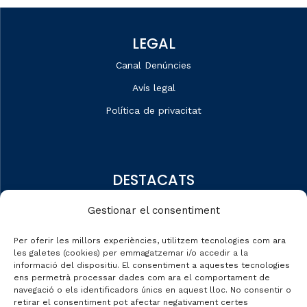
LEGAL
Canal Denúncies
Avís legal
Política de privacitat
DESTACATS
Qui som
Gestionar el consentiment
Editorial
Per oferir les millors experiències, utilitzem tecnologies com ara
Dades de mercat
les galetes (cookies) per emmagatzemar i/o accedir a la
informació del dispositiu. El consentiment a aquestes tecnologies
Automobile Talks
ens permetrà processar dades com ara el comportament de
navegació o els identificadors únics en aquest lloc. No consentir o
retirar el consentiment pot afectar negativament certes