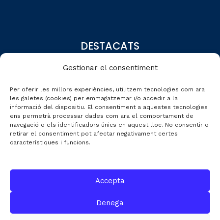
DESTACATS
Qui som
Gestionar el consentiment
Editorial
Per oferir les millors experiències, utilitzem tecnologies com ara
Dades de mercat
les galetes (cookies) per emmagatzemar i/o accedir a la
informació del dispositiu. El consentiment a aquestes tecnologies
Automobile Talks
ens permetrà processar dades com ara el comportament de
navegació o els identificadors únics en aquest lloc. No consentir o
retirar el consentiment pot afectar negativament certes
característiques i funcions.
CONTACTE
Accepta
C/ Gran de Gràcia nº 69 entr.
Denega
08012 de Barcelona
Gestió:
info@fecavem.cat