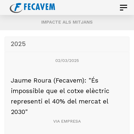
Skip
Skip
Toggle
links
to
naviga
IMPACTE ALS MITJANS
primary
navigation
Skip
2025
to
content
02/03/2025
Jaume Roura (Fecavem): "És
impossible que el cotxe elèctric
representi el 40% del mercat el
2030"
VIA EMPRESA