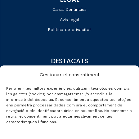
Canal Denúncies
Avís legal
Política de privacitat
DESTACATS
Qui som
Gestionar el consentiment
Editorial
Per oferir les millors experiències, utilitzem tecnologies com ara
Dades de mercat
les galetes (cookies) per emmagatzemar i/o accedir a la
informació del dispositiu. El consentiment a aquestes tecnologies
Automobile Talks
ens permetrà processar dades com ara el comportament de
navegació o els identificadors únics en aquest lloc. No consentir o
retirar el consentiment pot afectar negativament certes
característiques i funcions.
CONTACTE