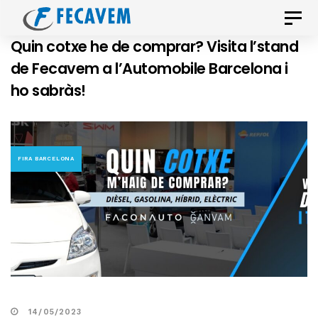
Skip
Skip
Toggle
links
to
naviga
Quin cotxe he de comprar? Visita l’stand
primary
de Fecavem a l’Automobile Barcelona i
navigation
ho sabràs!
Skip
to
content
FIRA BARCELONA
14/05/2023