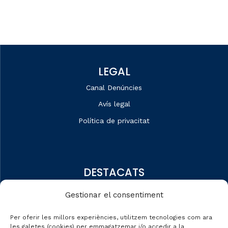
LEGAL
Canal Denúncies
Avís legal
Política de privacitat
DESTACATS
Qui som
Gestionar el consentiment
Editorial
Per oferir les millors experiències, utilitzem tecnologies com ara
Dades de mercat
les galetes (cookies) per emmagatzemar i/o accedir a la