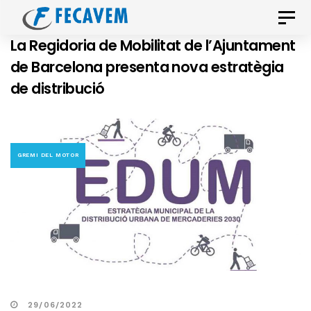
Skip
Skip
Toggle
links
to
naviga
La Regidoria de Mobilitat de l’Ajuntament
primary
de Barcelona presenta nova estratègia
navigation
de distribució
Skip
to
content
GREMI DEL MOTOR
29/06/2022