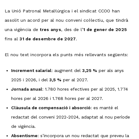
La Unió Patronal Metal·lúrgica i el sindicat CCOO han
assolit un acord per al nou conveni col·lectiu, que tindrà
una vigència de
tres anys
, des de l’
1 de gener de 2025
fins al
31 de desembre de 2027
.
El nou text incorpora els punts més rellevants següents:
Increment salarial
: augment del
3,25 %
per als anys
2025 i 2026, i del
3,5 %
per al 2027.
Jornada anual
: 1.780 hores efectives per al 2025, 1.774
hores per al 2026 i 1.768 hores per al 2027.
Clàusula de compensació i absorció
: es manté el
redactat del conveni 2022-2024, adaptat al nou període
de vigència.
Absentisme
: s’incorpora un nou redactat que preveu la