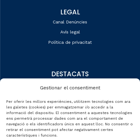
LEGAL
Canal Denúncies
Avís legal
Política de privacitat
DESTACATS
Qui som
Gestionar el consentiment
Editorial
Per oferir les millors experiències, utilitzem tecnologies com ara
Dades de mercat
les galetes (cookies) per emmagatzemar i/o accedir a la
informació del dispositiu. El consentiment a aquestes tecnologies
Automobile Talks
ens permetrà processar dades com ara el comportament de
navegació o els identificadors únics en aquest lloc. No consentir o
retirar el consentiment pot afectar negativament certes
característiques i funcions.