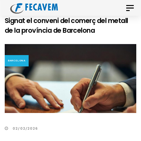
Skip
Skip
Toggle
links
to
naviga
Signat el conveni del comerç del metall
primary
de la província de Barcelona
navigation
Skip
to
content
BARCELONA
02/02/2026