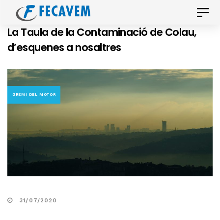
Skip
Skip
Toggle
links
to
naviga
La Taula de la Contaminació de Colau,
primary
d’esquenes a nosaltres
navigation
Skip
to
content
GREMI DEL MOTOR
31/07/2020