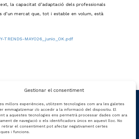
xt, la capacitat d’adaptació dels professionals
s d’un mercat que, tot i estable en volum, està
ITY-TRENDS-MAYO26_junio_OK.pdf
Gestionar el consentiment
CONTACTE
les millors experiències, utilitzem tecnologies com ara les galetes
er emmagatzemar i/o accedir a la informació del dispositiu. El
nt a aquestes tecnologies ens permetrà processar dades com ara
ament de navegació o els identificadors únics en aquest lloc. No
C/ Gran de Gràcia nº 69 entr.
o retirar el consentiment pot afectar negativament certes
iques i funcions.
08012 de Barcelona