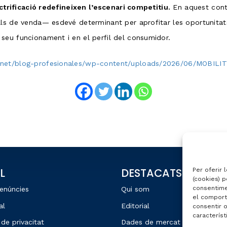
ectrificació redefineixen l’escenari competitiu.
En aquest conte
als de venda— esdevé determinant per aprofitar les oportunitat
seu funcionament i en el perfil del consumidor.
.net/blog-profesionales/wp-content/uploads/2026/06/MOBIL
L
DESTACATS
Per oferir 
(cookies) p
consentime
enúncies
Qui som
el comport
al
Editorial
consentir 
característ
 de privacitat
Dades de mercat