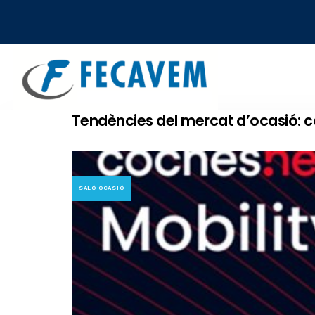
Skip
Skip
links
to
primary
navigation
Skip
to
Tendències del mercat d’ocasió: c
content
SALÓ OCASIÓ