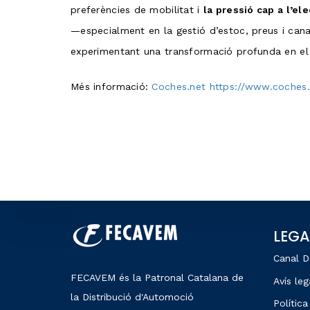
preferències de mobilitat i
la pressió cap a l’el
—especialment en la gestió d’estoc, preus i can
experimentant una transformació profunda en el 
Més informació:
Coches.net
https://www.coches
LEGA
Canal D
FECAVEM és la Patronal Catalana de
Avís leg
la Distribució d'Automoció
Política