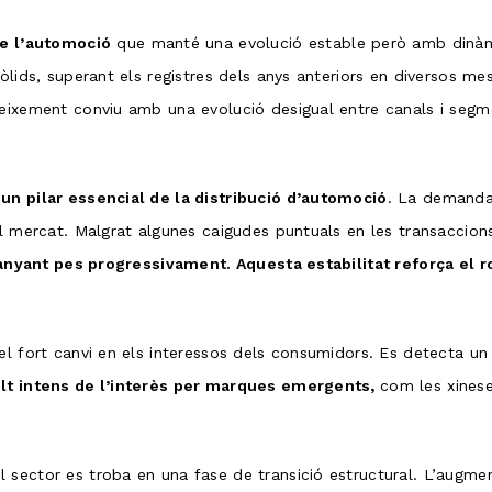
de l’automoció
que manté una evolució estable però amb dinàmi
òlids, superant els registres dels anys anteriors en diversos m
eixement conviu amb una evolució desigual entre canals i segme
un pilar essencial de la distribució d’automoció
. La demanda
l mercat. Malgrat algunes caigudes puntuals en les transaccions,
nyant pes progressivament. Aquesta estabilitat reforça el r
 el fort canvi en els interessos dels consumidors. Es detecta 
t intens de l’interès per marques emergents,
com les xines
ector es troba en una fase de transició estructural. L’augment 