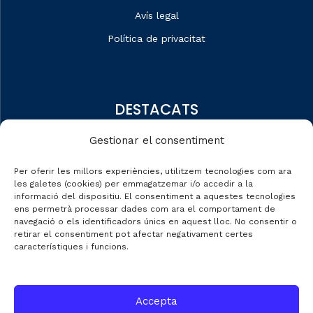
Avís legal
Política de privacitat
DESTACATS
Qui som
Gestionar el consentiment
Editorial
Per oferir les millors experiències, utilitzem tecnologies com ara
Dades de mercat
les galetes (cookies) per emmagatzemar i/o accedir a la
informació del dispositiu. El consentiment a aquestes tecnologies
Automobile Talks
ens permetrà processar dades com ara el comportament de
navegació o els identificadors únics en aquest lloc. No consentir o
retirar el consentiment pot afectar negativament certes
característiques i funcions.
CONTACTE
Accepta