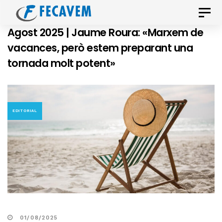
Skip
Skip
Toggle
links
to
naviga
Agost 2025 | Jaume Roura: «Marxem de
primary
vacances, però estem preparant una
navigation
tornada molt potent»
Skip
to
content
EDITORIAL
01/08/2025