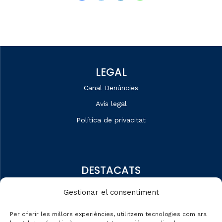
LEGAL
Canal Denúncies
Avís legal
Política de privacitat
DESTACATS
Qui som
Gestionar el consentiment
Editorial
Per oferir les millors experiències, utilitzem tecnologies com ara
Dades de mercat