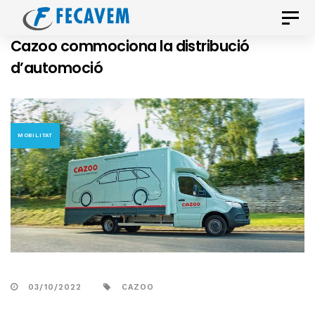
Skip
Skip
Toggle
links
to
naviga
Cazoo commociona la distribució
primary
d’automoció
navigation
Skip
to
content
MOBILITAT
03/10/2022
CAZOO