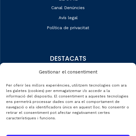
Canal Denúncies
Avís legal
Política de privacitat
DESTACATS
Qui som
Gestionar el consentiment
Editorial
Per oferir les millors experiències, utilitzem tecnologies com ara
Dades de mercat
les galetes (cookies) per emmagatzemar i/o accedir a la
informació del dispositiu. El consentiment a aquestes tecnologies
Automobile Talks
ens permetrà processar dades com ara el comportament de
navegació o els identificadors únics en aquest lloc. No consentir o
retirar el consentiment pot afectar negativament certes
característiques i funcions.
CONTACTE