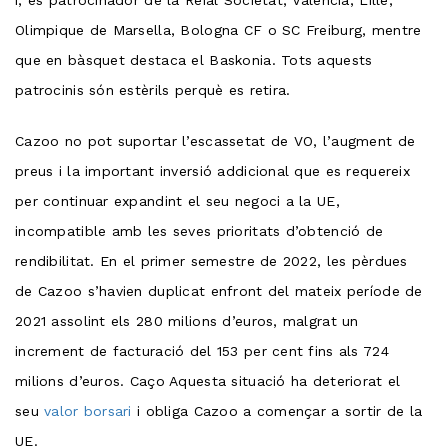
i, és patrocinador de la Reial Societat, València, Lille,
Olimpique de Marsella, Bologna CF o SC Freiburg, mentre
que en bàsquet destaca el Baskonia. Tots aquests
patrocinis són estèrils perquè es retira.
Cazoo no pot suportar l’escassetat de VO, l’augment de
preus i la important inversió addicional que es requereix
per continuar expandint el seu negoci a la UE,
incompatible amb les seves prioritats d’obtenció de
rendibilitat. En el primer semestre de 2022, les pèrdues
de Cazoo s’havien duplicat enfront del mateix període de
2021 assolint els 280 milions d’euros, malgrat un
increment de facturació del 153 per cent fins als 724
milions d’euros. Caço Aquesta situació ha deteriorat el
seu
valor borsari
i obliga Cazoo a començar a sortir de la
UE.