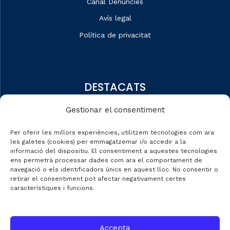
Canal Denúncies
Avís legal
Política de privacitat
DESTACATS
Qui som
Gestionar el consentiment
Editorial
Per oferir les millors experiències, utilitzem tecnologies com ara
Dades de mercat
les galetes (cookies) per emmagatzemar i/o accedir a la
informació del dispositiu. El consentiment a aquestes tecnologies
Automobile Talks
ens permetrà processar dades com ara el comportament de
navegació o els identificadors únics en aquest lloc. No consentir o
retirar el consentiment pot afectar negativament certes
característiques i funcions.
CONTACTE
Accepta