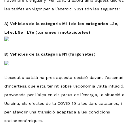
novembre d’enguany. Per tant, d’acord amb aquest decret,
les tarifes en vigor per a l’exercici 2021 són les següents:
A) Vehicles de la categoria M1 i de les categories L3e,
L4e, L5e i L7e (turismes i motocicletes)
B) Vehicles de la categoria N1 (furgonetes)
L’executiu català ha pres aquesta decisió davant l’escenari
d’incertesa que està tenint sobre l’economia l’alta inflació,
provocada per l’alça en els preus de l’energia, la situació a
Ucraïna, els efectes de la COVID-19 a les llars catalanes, i
per afavorir una transició adaptada a les condicions
socioeconòmiques.