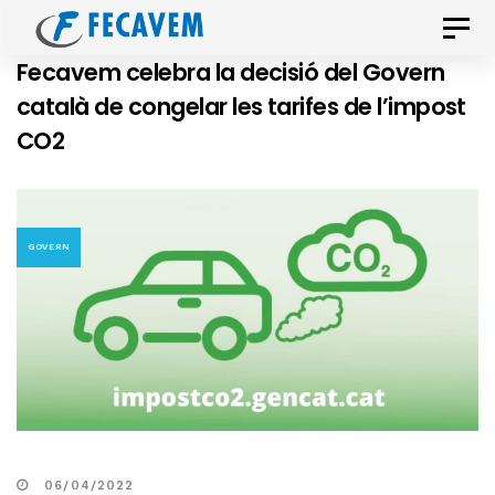
Skip
Skip
Toggle
links
to
naviga
Fecavem celebra la decisió del Govern
primary
català de congelar les tarifes de l’impost
navigation
CO2
Skip
to
content
GOVERN
06/04/2022