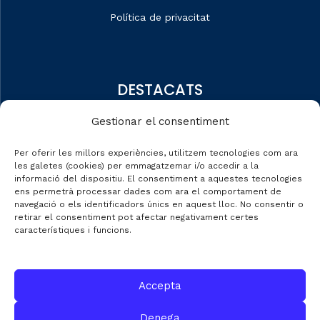
Política de privacitat
DESTACATS
Qui som
Gestionar el consentiment
Editorial
Per oferir les millors experiències, utilitzem tecnologies com ara
Dades de mercat
les galetes (cookies) per emmagatzemar i/o accedir a la
informació del dispositiu. El consentiment a aquestes tecnologies
Automobile Talks
ens permetrà processar dades com ara el comportament de
navegació o els identificadors únics en aquest lloc. No consentir o
retirar el consentiment pot afectar negativament certes
característiques i funcions.
CONTACTE
Accepta
C/ Gran de Gràcia nº 69 entr.
Denega
08012 de Barcelona