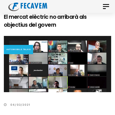
Skip
Skip
Toggle
links
to
naviga
El mercat elèctric no arribarà als
primary
objectius del govern
navigation
Skip
to
content
AUTOMOBILE TALKS
04/03/2021