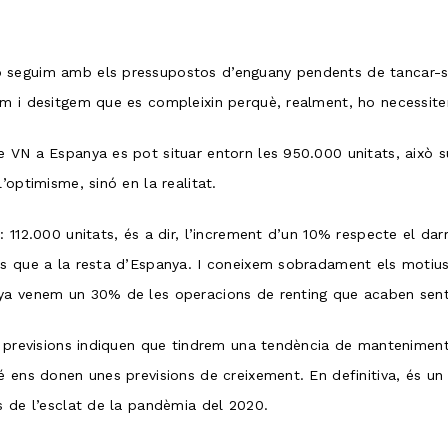
seguim amb els pressupostos d’enguany pendents de tancar-se.
em i desitgem que es compleixin perquè, realment, ho necessit
e VN a Espanya es pot situar entorn les 950.000 unitats, això
’optimisme, sinó en la realitat.
: 112.000 unitats, és a dir, l’increment d’un 10% respecte el 
ys que a la resta d’Espanya. I coneixem sobradament els motius
nya venem un 30% de les operacions de renting que acaben sent
es previsions indiquen que tindrem una tendència de mantenimen
é ens donen unes previsions de creixement. En definitiva, és un
s de l’esclat de la pandèmia del 2020.