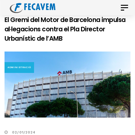
Skip
Skip
Toggle
links
to
naviga
El Gremi del Motor de Barcelona impulsa
primary
al·legacions contra el Pla Director
navigation
Urbanístic de l’AMB
Skip
to
content
ADMINISTRACIÓ
02/01/2024