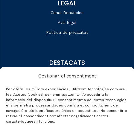
LEGAL
Canal Denúncies
Avís legal
Política de privacitat
DESTACATS
Qui som
Gestionar el consentiment
Editorial
Per oferir les millors experiències, utilitzem tecnologies com ara
Dades de mercat
les galetes (cookies) per emmagatzemar i/o accedir a la
informació del dispositiu. El consentiment a aquestes tecnologies
Automobile Talks
ens permetrà processar dades com ara el comportament de
navegació o els identificadors únics en aquest lloc. No consentir o
retirar el consentiment pot afectar negativament certes
característiques i funcions.
CONTACTE