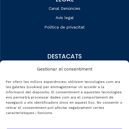
Canal Denúncies
Avís legal
Política de privacitat
DESTACATS
Qui som
Gestionar el consentiment
Editorial
Per oferir les millors experiències, utilitzem tecnologies com ara
Dades de mercat
les galetes (cookies) per emmagatzemar i/o accedir a la
informació del dispositiu. El consentiment a aquestes tecnologies
Automobile Talks
ens permetrà processar dades com ara el comportament de
navegació o els identificadors únics en aquest lloc. No consentir o
retirar el consentiment pot afectar negativament certes
característiques i funcions.
CONTACTE