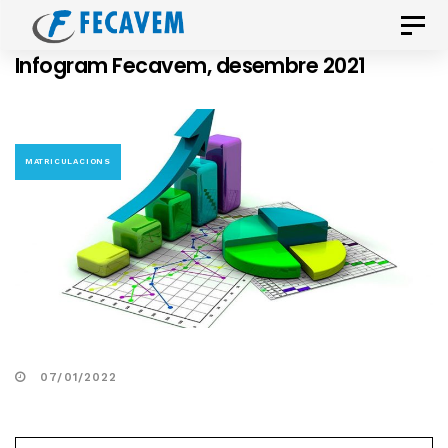
Skip
Skip
Toggle
links
to
naviga
Infogram Fecavem, desembre 2021
primary
navigation
Skip
to
MATRICULACIONS
content
07/01/2022