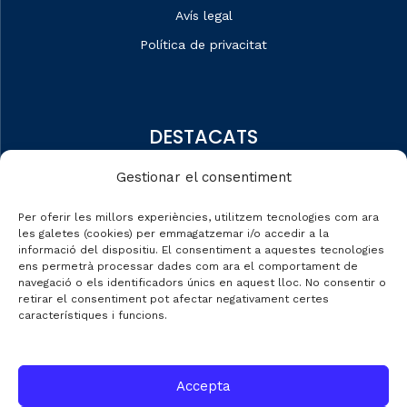
Avís legal
Política de privacitat
DESTACATS
Qui som
Gestionar el consentiment
Editorial
Per oferir les millors experiències, utilitzem tecnologies com ara
Dades de mercat
les galetes (cookies) per emmagatzemar i/o accedir a la
informació del dispositiu. El consentiment a aquestes tecnologies
Automobile Talks
ens permetrà processar dades com ara el comportament de
navegació o els identificadors únics en aquest lloc. No consentir o
retirar el consentiment pot afectar negativament certes
característiques i funcions.
CONTACTE
Accepta
C/ Gran de Gràcia nº 69 entr.