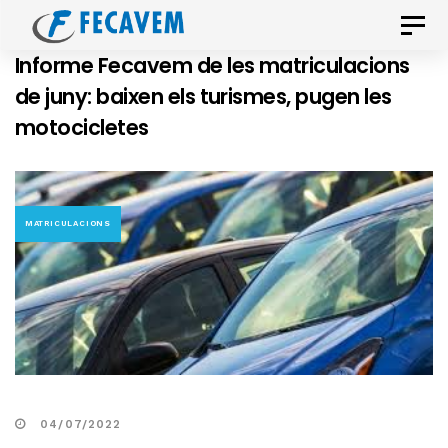
Skip
Skip
Toggle
links
to
naviga
Informe Fecavem de les matriculacions
primary
de juny: baixen els turismes, pugen les
navigation
motocicletes
Skip
to
content
MATRICULACIONS
04/07/2022