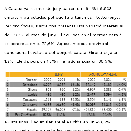
A Catalunya, el mes de juny baixen un -9,4% i 9.633
unitats matriculades pel que fa a turismes i totterrenys.
Per províncies, Barcelona presenta una variació interanual
del -16,1% al mes de juny. El seu pes en el mercat català
es concreta en el 72,6%, Aquest mercat provincial
condiciona l’evolució del conjunt català. Girona puja un
1,2%, Lleida puja un 1,2% i Tarragona puja un 36,5%.
A Catalunya, l’acumulat anual es xifra en un -10,6% i
50.097 unitats matriculades. Per províncies, Barcelona