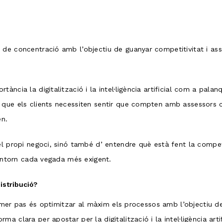
 de concentració amb l’objectiu de guanyar competitivitat i ass
cia la digitalització i la intel·ligència artificial com a palanqu
 que els clients necessiten sentir que compten amb assessors c
en.
 el propi negoci, sinó també d’ entendre què està fent la comp
 entorn cada vegada més exigent.
istribució?
primer pas és optimitzar al màxim els processos amb l’objectiu de
 clara per apostar per la digitalització i la intel·ligència artif