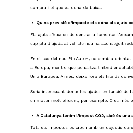
compra i el que es dona de baixa.
Quina previsió d’impacte els dóna als ajuts 
Els ajuts s’haurien de centrar a fomentar l’enxa
cap pla d’ajuda al vehicle nou ha aconseguit redui
En el cas del nou Pla Auto+, no sembla orientat a 
a Europa, mentre que penalitza l’híbrid endollab
Unió Europea. A més, deixa fora els híbrids conven
Seria interessant donar les ajudes en funció de 
un motor molt eficient, per exemple. Crec més en
A Catalunya tenim l’impost CO2, això és una 
Tots els impostos es creen amb un objectiu conc