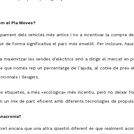
com el Pla Moves?
mpament dels vehicles més antics i no a incentivar la compra de 
r de forma significativa el parc més envellit. Per incloure, hauri
maximitzar les vendes d’elèctrics sinó a dirigir el mercat en prio
le que només rep un percentatge de l’ajuda, al cotxe de preu el
cionals i lleugers.
les etiquetes, a més «ecològica» més incentiu, però no deixar fo
 un mix de parc eficient amb diferents tecnologies de propulsió
anacronia?
ret encara que una altra qüestió diferent és que realment acon