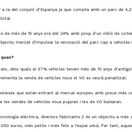
ar a la del conjunt d’Espanya ja que compta amb un parc de 4,2 m
total
les de més de 15 anys era del 24% amb prop d’un milió de cotxe
objectiu marcat d’impulsar la renovació del parc cap a vehicle
s quan?
ats, dels quals el 57% vehicles tenien més de 10 anys d’antigui
incrementa la venda de vehicles nous el VO es veurà penalitzat.
 xineses que estan entrant al mercat europeu amb preus més co
ue les vendes de vehicles nous pujaran i les de VO baixaran.
ecnologia elèctrica, diversos fabricants (i és un objectiu a més 
.000 euros, més petits i més fets a l’espai urbà. Per tant, aque