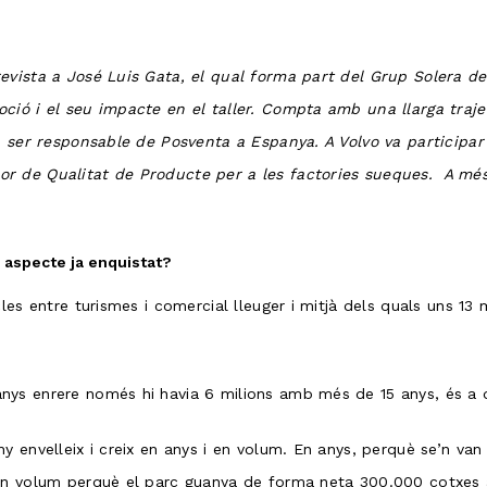
evista a José Luis Gata, el qual forma part del Grup Solera d
ció i el seu impacte en el taller. Compta amb una llarga traje
a ser responsable de Posventa a Espanya. A Volvo va participar e
 de Qualitat de Producte per a les factories sueques. A més, 
 aspecte ja enquistat?
les entre turismes i comercial lleuger i mitjà dels quals uns 13 
ys enrere només hi havia 6 milions amb més de 15 anys, és a dir
y envelleix i creix en anys i en volum. En anys, perquè se’n va
n volum perquè el parc guanya de forma neta 300.000 cotxes anu