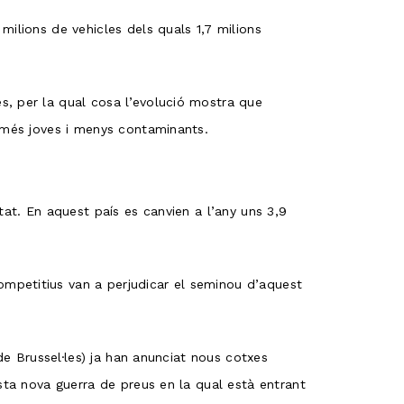
ilions de vehicles dels quals 1,7 milions
s, per la qual cosa l’evolució mostra que
s més joves i menys contaminants.
tat. En aquest país es canvien a l’any uns 3,9
mpetitius van a perjudicar el seminou d’aquest
de Brussel·les) ja han anunciat nous cotxes
sta nova guerra de preus en la qual està entrant