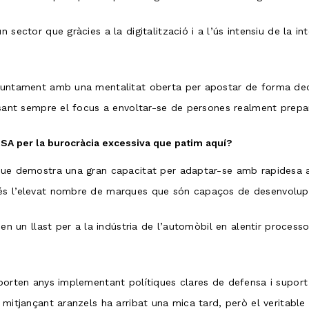
sector que gràcies a la digitalització i a l’ús intensiu de la inte
juntament amb una mentalitat oberta per apostar de forma decidi
osant sempre el focus a envoltar-se de persones realment prepara
SA per la burocràcia excessiva que patim aquí?
 que demostra una gran capacitat per adaptar-se amb rapidesa a
 és l’elevat nombre de marques que són capaços de desenvolupa
 en un llast per a la indústria de l’automòbil en alentir processo
 porten anys implementant polítiques clares de defensa i suport
 mitjançant aranzels ha arribat una mica tard, però el veritable