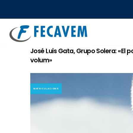
Skip
Skip
links
to
primary
navigation
Skip
to
José Luis Gata, Grupo Solera: «El p
content
volum»
MATRICULACIONS