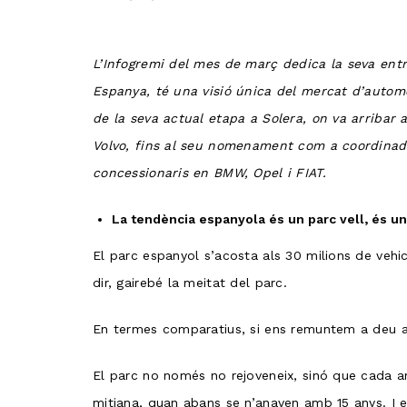
L’Infogremi del mes de març dedica la seva entr
Espanya, té una visió única del mercat d’automo
de la seva actual etapa a Solera, on va arribar 
Volvo, fins al seu nomenament com a coordinador
concessionaris en BMW, Opel i FIAT.
La tendència espanyola és un parc vell, és un
El parc espanyol s’acosta als 30 milions de vehic
dir, gairebé la meitat del parc.
En termes comparatius, si ens remuntem a deu an
El parc no només no rejoveneix, sinó que cada an
mitjana, quan abans se n’anaven amb 15 anys. I e