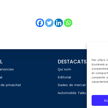
L
DESTACATS
Per oferir 
(cookies) p
consentime
enúncies
Qui som
el comport
al
Editorial
consentir 
característ
 de privacitat
Dades de mercat
Automobile Talks
Ac