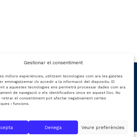
Gestionar el consentiment
CONTACTE
les millors experiències, utilitzem tecnologies com ara les galetes
er emmagatzemar i/o accedir a la informació del dispositiu. El
nt a aquestes tecnologies ens permetrà processar dades com ara
ament de navegació o els identificadors únics en aquest lloc. No
C/ Gran de Gràcia nº 69 entr.
o retirar el consentiment pot afectar negativament certes
iques i funcions.
08012 de Barcelona
Gestió:
info@fecavem.cat
Premsa:
premsa@fecavem.cat
cepta
Denega
Veure preferències
Patronal Catalana d'Automoció