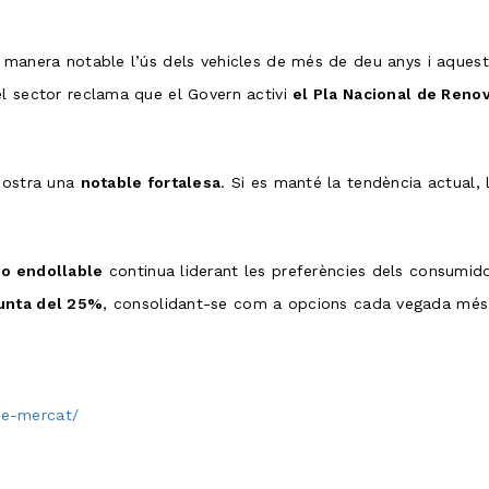
e manera notable l’ús dels vehicles de més de deu anys i aques
 el sector reclama que el Govern activi
el Pla Nacional de Reno
emostra una
notable fortalesa
. Si es manté la tendència actual,
no endollable
continua liderant les preferències dels consumi
unta del 25%
, consolidant-se com a opcions cada vegada més 
de-mercat/