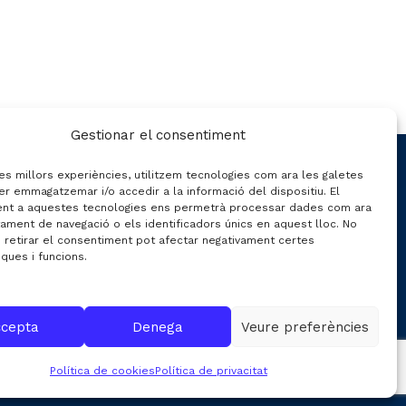
Gestionar el consentiment
CONTACTE
les millors experiències, utilitzem tecnologies com ara les galetes
er emmagatzemar i/o accedir a la informació del dispositiu. El
nt a aquestes tecnologies ens permetrà processar dades com ara
ament de navegació o els identificadors únics en aquest lloc. No
C/ Gran de Gràcia nº 69 entr.
o retirar el consentiment pot afectar negativament certes
iques i funcions.
08012 de Barcelona
Gestió:
info@fecavem.cat
Premsa:
premsa@fecavem.cat
cepta
Denega
Veure preferències
Patronal Catalana d'Automoció
Política de cookies
Política de privacitat