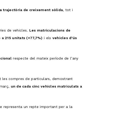
na trajectòria de creixement sòlida
, tot i
ies de vehicles.
Les matriculacions de
 a 215 unitats (+77,7%)
i els
vehicles d’ús
icional
respecte del mateix període de l’any
 les compres de particulars, demostrant
 març,
un de cada cinc vehicles matriculats a
ue representa un repte important per a la