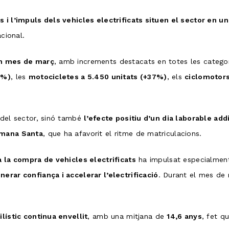
s i l’impuls dels vehicles electrificats situen el sector en u
acional.
n mes de març
, amb increments destacats en totes les categor
3%)
, les
motocicletes a 5.450 unitats (+37%)
, els
ciclomotors
.
 del sector, sinó també
l’efecte positiu d’un dia laborable add
tmana Santa
, que ha afavorit el ritme de matriculacions.
a la compra de vehicles electrificats
ha impulsat especialment
nerar confiança i accelerar l’electrificació
. Durant el mes de
lístic continua envellit
, amb una mitjana de
14,6 anys
, fet q