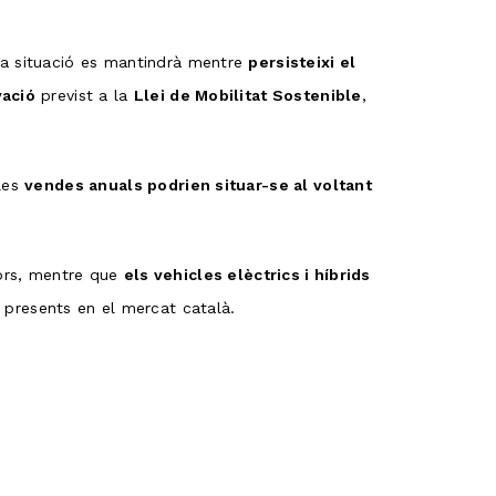
ta situació es mantindrà mentre
persisteixi el
vació
previst a la
Llei de Mobilitat Sostenible
,
 les
vendes anuals podrien situar-se al voltant
dors, mentre que
els vehicles elèctrics i híbrids
presents en el mercat català.