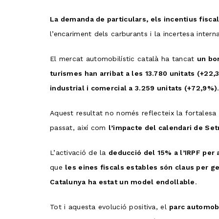
La demanda de particulars, els incentius fiscal
l’encariment dels carburants i la incertesa intern
El mercat automobilístic català ha tancat
un bo
turismes han arribat a les 13.780 unitats (+22,
industrial i comercial a 3.259 unitats (+72,9%)
Aquest resultat no només reflecteix la fortalesa
passat, així com
l’impacte del calendari de Se
L’activació de la
deducció del 15% a l’IRPF per 
que
les eines fiscals estables són claus per ge
Catalunya ha estat un model endollable
.
Tot i aquesta evolució positiva, el
parc automobi