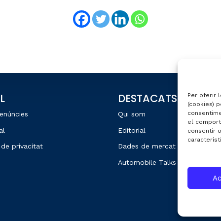
L
DESTACATS
Per oferir 
(cookies) p
consentime
enúncies
Qui som
el comport
al
Editorial
consentir 
característ
 de privacitat
Dades de mercat
Automobile Talks
Ac