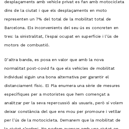
desplaçaments amb vehicle privat es fan amb motocicleta
dins de la ciutat i que els desplaçaments en moto
representen un 7% del total de la mobilitat total de
Barcelona. Els inconvenients del seu ús es concreten en
tres: la sinistralitat, l’espai ocupat en superfície i l’ús de
motors de combustió.
D’altra banda, es posa en valor que amb la nova
normalitat post-covid fa que els vehicles de mobilitat
individual siguin una bona alternativa per garantir el
distanciament físic. El Pla enumera una sèrie de mesures
específiques per a motoristes que hem començat a
analitzar per la seva repercussió als usuaris, però sí volem
deixar constància del que ens mou per promoure i vetllar
per l’ús de la motocicleta. Demanem que la mobilitat de
la ciutat s’ordeni. No podem avançar amb una ciutat on