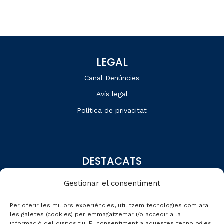
LEGAL
Canal Denúncies
Avís legal
Política de privacitat
DESTACATS
Qui som
Gestionar el consentiment
Editorial
Per oferir les millors experiències, utilitzem tecnologies com ara
Dades de mercat
les galetes (cookies) per emmagatzemar i/o accedir a la
informació del dispositiu. El consentiment a aquestes tecnologies