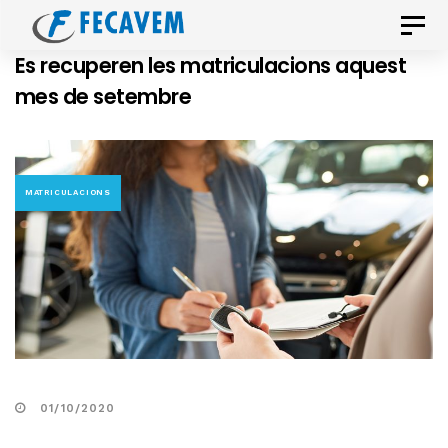
Skip
Skip
Toggle
links
to
naviga
Es recuperen les matriculacions aquest
primary
mes de setembre
navigation
Skip
to
content
MATRICULACIONS
01/10/2020