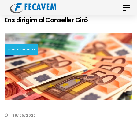
Skip
Skip
Toggle
links
to
naviga
Ens dirigim al Conseller Giró
primary
navigation
Skip
to
JOAN BLANCAFORT
content
29/05/2022