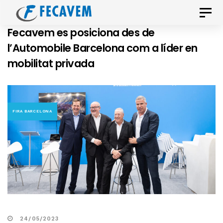
Skip
Skip
Toggle
links
to
naviga
Fecavem es posiciona des de
primary
l’Automobile Barcelona com a líder en
navigation
mobilitat privada
Skip
to
content
FIRA BARCELONA
24/05/2023