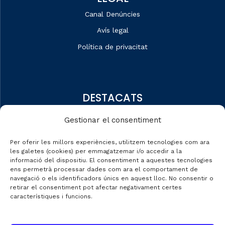
Canal Denúncies
Avís legal
Política de privacitat
DESTACATS
Qui som
Gestionar el consentiment
Editorial
Per oferir les millors experiències, utilitzem tecnologies com ara
Dades de mercat
les galetes (cookies) per emmagatzemar i/o accedir a la
informació del dispositiu. El consentiment a aquestes tecnologies
Automobile Talks
ens permetrà processar dades com ara el comportament de
navegació o els identificadors únics en aquest lloc. No consentir o
retirar el consentiment pot afectar negativament certes
característiques i funcions.
CONTACTE