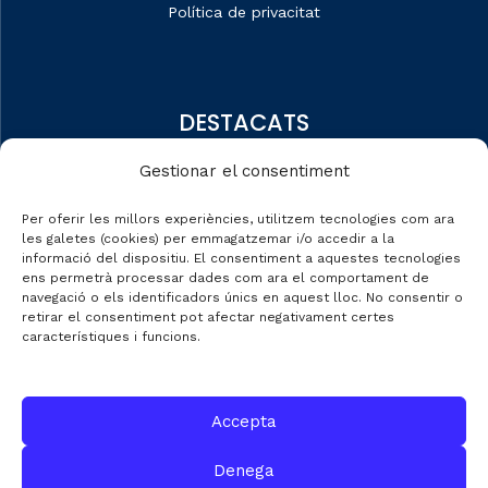
Política de privacitat
DESTACATS
Qui som
Gestionar el consentiment
Editorial
Per oferir les millors experiències, utilitzem tecnologies com ara
Dades de mercat
les galetes (cookies) per emmagatzemar i/o accedir a la
informació del dispositiu. El consentiment a aquestes tecnologies
Automobile Talks
ens permetrà processar dades com ara el comportament de
navegació o els identificadors únics en aquest lloc. No consentir o
retirar el consentiment pot afectar negativament certes
característiques i funcions.
CONTACTE
Accepta
C/ Gran de Gràcia nº 69 entr.
Denega
08012 de Barcelona