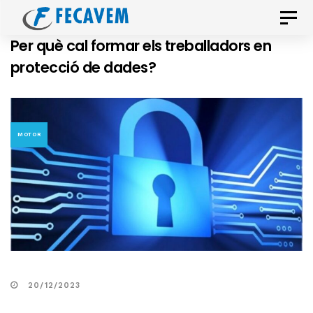
Skip
Skip
Toggle
links
to
naviga
Per què cal formar els treballadors en
primary
protecció de dades?
navigation
Skip
to
content
MOTOR
20/12/2023