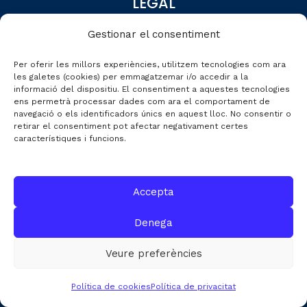
LEGAL
Canal Denúncies
Gestionar el consentiment
Avís legal
Per oferir les millors experiències, utilitzem tecnologies com ara
Política de privacitat
les galetes (cookies) per emmagatzemar i/o accedir a la
informació del dispositiu. El consentiment a aquestes tecnologies
ens permetrà processar dades com ara el comportament de
navegació o els identificadors únics en aquest lloc. No consentir o
retirar el consentiment pot afectar negativament certes
DESTACATS
característiques i funcions.
Qui som
Editorial
Accepta
Dades de mercat
Denega
Automobile Talks
Veure preferències
Política de cookies
Política de privacitat
CONTACTE