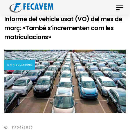
Skip
Skip
Toggle
links
to
naviga
Informe del vehicle usat (VO) del mes de
primary
març: «També s’incrementen com les
navigation
matriculacions»
Skip
to
content
MATRICULACIONS
11/04/2023