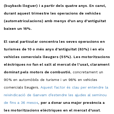
(buyback-lloguer) i a partir dels quatre anys. En canvi,
durant aquest trimestre les operacions de vehicles
(automatriculacions) amb menys d’un any d’antiguitat
baixen un 16%.
El canal particular concentra les seves operacions en
turismes de 10 o més anys d’antiguitat (63%) i en els
vehicles comercials lleugers (55%).
Les motoritzacions
elèctriques no fan el salt al mercat de l’usat, clarament
dominat pels motors de combustió
, concretament un
90% en automòbils de turisme i un 98% en vehicles
comercials lleugers.
Aquest factor és clau per entendre la
reivindicació de Ganvam d’estendre les ajudes al seminou
de fins a 36 mesos
,
per a donar una major presència a
les motoritzacions elèctriques en el mercat d’usat
.