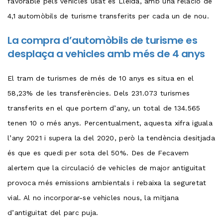
favorable pels vehicles usat és Lleida, amb una relació de
4,1 automòbils de turisme transferits per cada un de nou.
La compra d’automòbils de turisme es
desplaça a vehicles amb més de 4 anys
El tram de turismes de més de 10 anys es situa en el
58,23% de les transferències. Dels 231.073 turismes
transferits en el que portem d’any, un total de 134.565
tenen 10 o més anys. Percentualment, aquesta xifra iguala
l’any 2021 i supera la del 2020, però la tendència desitjada
és que es quedi per sota del 50%. Des de Fecavem
alertem que la circulació de vehicles de major antiguitat
provoca més emissions ambientals i rebaixa la seguretat
vial. Al no incorporar-se vehicles nous, la mitjana
d’antiguitat del parc puja.