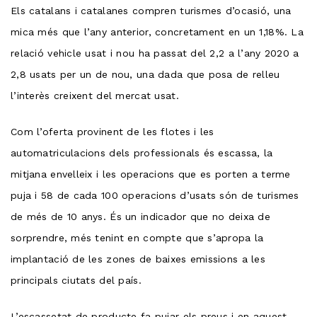
Els catalans i catalanes compren turismes d’ocasió, una
mica més que l’any anterior, concretament en un 1,18%. La
relació vehicle usat i nou ha passat del 2,2 a l’any 2020 a
2,8 usats per un de nou, una dada que posa de relleu
l’interès creixent del mercat usat.
Com l’oferta provinent de les flotes i les
automatriculacions dels professionals és escassa, la
mitjana envelleix i les operacions que es porten a terme
puja i 58 de cada 100 operacions d’usats són de turismes
de més de 10 anys. És un indicador que no deixa de
sorprendre, més tenint en compte que s’apropa la
implantació de les zones de baixes emissions a les
principals ciutats del país.
L’escassetat de producte fa pujar els preus i en aquest