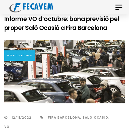
Skip
Skip
Toggle
links
to
naviga
Informe VO d’octubre: bona previsió pel
primary
proper Saló Ocasió a Fira Barcelona
navigation
Skip
to
content
MATRICULACIONS
12/11/2022
FIRA BARCELONA
,
SALO OCASIO
,
VO