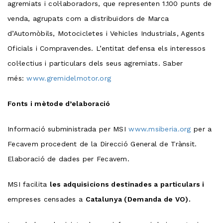
agremiats i col·laboradors, que representen 1.100 punts de
venda, agrupats com a distribuïdors de Marca
d’Automòbils, Motocicletes i Vehicles Industrials, Agents
Oficials i Compravendes. L’entitat defensa els interessos
col·lectius i particulars dels seus agremiats. Saber
més:
www.gremidelmotor.org
Fonts i mètode d’elaboració
Informació subministrada per MSI
www.msiberia.org
per a
Fecavem procedent de la Direcció General de Trànsit.
Elaboració de dades per Fecavem.
MSI facilita
les adquisicions destinades a particulars i
empreses censades a
Catalunya (Demanda de VO).