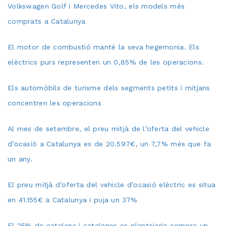
Volkswagen Golf i Mercedes Vito, els models més
comprats a Catalunya
El motor de combustió manté la seva hegemonia. Els
elèctrics purs representen un 0,85% de les operacions.
Els automòbils de turisme dels segments petits i mitjans
concentren les operacions
Al mes de setembre, el preu mitjà de l’oferta del vehicle
d’ocasió a Catalunya es de 20.597€, un 7,7% més que fa
un any.
El preu mitjà d’oferta del vehicle d’ocasió elèctric es situa
en 41.155€ a Catalunya i puja un 37%
El 25% de catalans i catalanes es plantejaria compra un