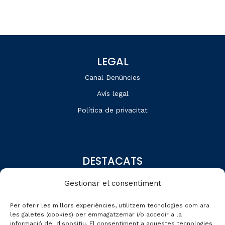
LEGAL
Canal Denúncies
Avís legal
Política de privacitat
DESTACATS
Qui som
Gestionar el consentiment
Editorial
Per oferir les millors experiències, utilitzem tecnologies com ara
Dades de mercat
les galetes (cookies) per emmagatzemar i/o accedir a la
informació del dispositiu. El consentiment a aquestes tecnologies