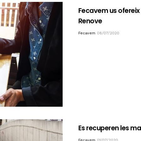
Fecavem us ofereix u
Renove
Author
Fecavem
08/07/2020
Es recuperen les ma
Author
Fecavem
01/07/2020