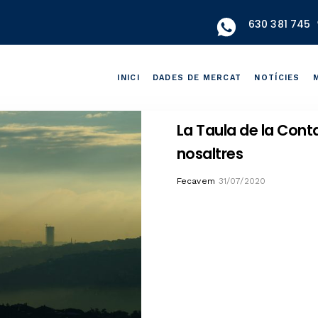
630 381 745
INICI
DADES DE MERCAT
NOTÍCIES
La Taula de la Cont
nosaltres
Author
Fecavem
31/07/2020