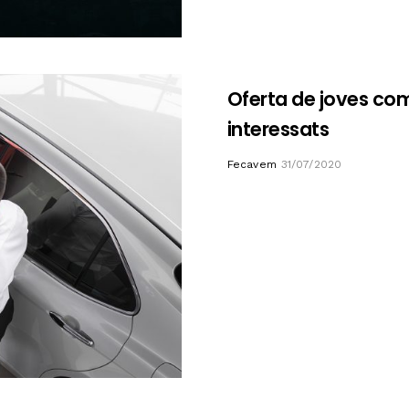
Oferta de joves com
interessats
Author
Fecavem
31/07/2020