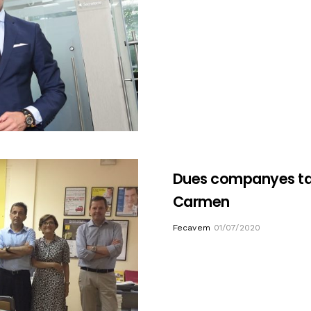
Dues companyes tanq
Carmen
Author
Fecavem
01/07/2020