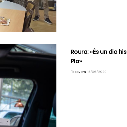
Roura: «És un dia his
Pla»
Author
Fecavem
15/06/2020