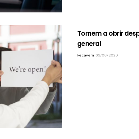
Tornem a obrir des
general
Author
Fecavem
03/06/2020